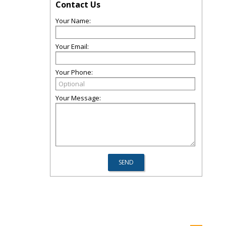
Contact Us
Your Name:
Your Email:
Your Phone:
Your Message: