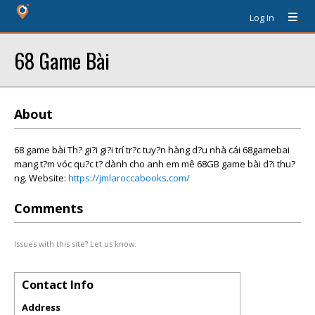
Log In
68 Game Bài
About
68 game bài Th? gi?i gi?i trí tr?c tuy?n hàng d?u nhà cái 68gamebai
mang t?m vóc qu?c t? dành cho anh em mê 68GB game bài d?i thu?
ng. Website:
https://jmlaroccabooks.com/
Comments
Issues with this site? Let us know.
Contact Info
Address