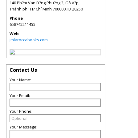
140 Ph?m Van Ð?ng Phu?ng 3, Gò V?p,
Thành ph? H? Chí Minh 700000
,
ID
20250
Phone
658745211455
Web
jmlaroccabooks.com
Contact Us
Your Name:
Your Email:
Your Phone:
Your Message: