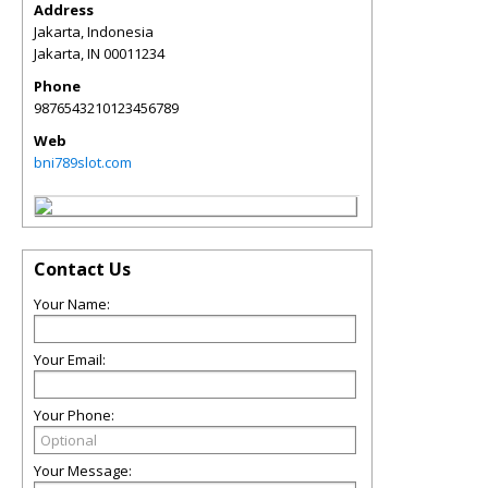
Address
Jakarta, Indonesia
Jakarta
,
IN
00011234
Phone
9876543210123456789
Web
bni789slot.com
Contact Us
Your Name:
Your Email:
Your Phone:
Your Message: