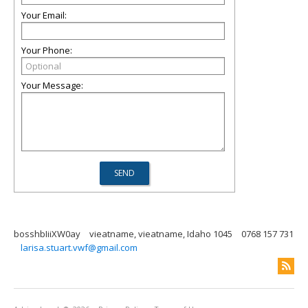
Your Email:
Your Phone:
Your Message:
bosshbIiiXW0ay
vieatname, vieatname, Idaho 1045
0768 157 731
larisa.stuart.vwf@gmail.com