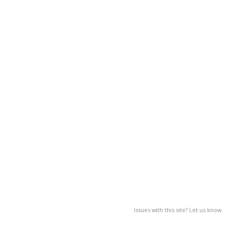
Issues with this site? Let us know.