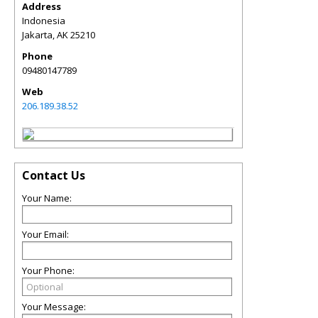
Address
Indonesia
Jakarta
,
AK
25210
Phone
09480147789
Web
206.189.38.52
Contact Us
Your Name:
Your Email:
Your Phone:
Your Message: