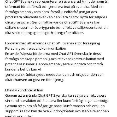
Chat GPT Svenska representerar en avancerad AI-modell som är
utformad för att förstå och generera text på svenska. Med sin
förmåga att analysera data, förstå kundförfrågningar och
producera relevanta svar kan den vara till stor nytta för säljare i
olika branscher. Genom att använda Chat GPT Svenska kan
säljare skapa mer övertygande och effektiva säljpresentationer,
öka sin kundengagemang och stänga fler affärer.
Fördelar med att använda Chat GPT Svenska för försäljning
Personlig och relevant kommunikation
En av de främsta fördelarna med Chat GPT Svenska är dess
förmåga att skapa personlig och relevant kommunikation med
potentiella kunder. Genom att analysera kunddata och förstå
kundens behov kan AI
generera skräddarsydda meddelanden och erbjudanden som
ökar chansen att göra en försäljning.
Effektiv kundinteraktion
Genom att använda Chat GPT Svenska kan säljare effektivisera
sin kundinteraktion och hantera fler kundförfrågningar samtidigt.
Genom att svara på frågor, ge produktinformation och erbjuda
support i realtid kan de öka kundnöjdheten och stärka relationen
med sina kunder.