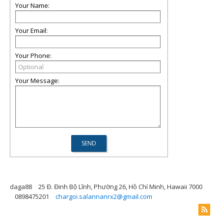
Your Name:
Your Email:
Your Phone:
Your Message:
daga88
25 Đ. Đinh Bộ Lĩnh, Phường 26, Hồ Chí Minh, Hawaii 7000
0898475201
chargoi.salannanrx2@gmail.com