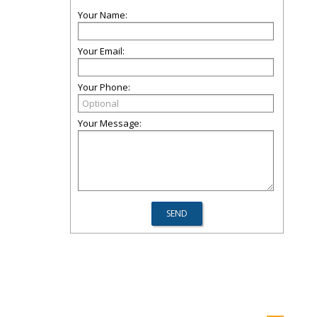
Your Name:
Your Email:
Your Phone:
Your Message: