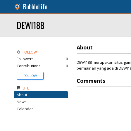
BubbleLife
DEWI188
About
FOLLOW
Followers
0
DEWI188 merupakan situs gami
Contributions
0
permainan yang ada di DEWI1
FOLLOW
Comments
SITE
About
News
Calendar