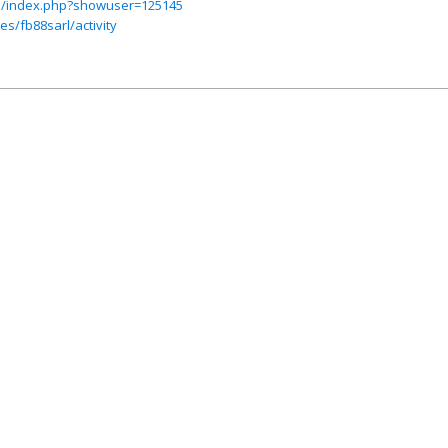
m/index.php?showuser=125145
les/fb88sarl/activity