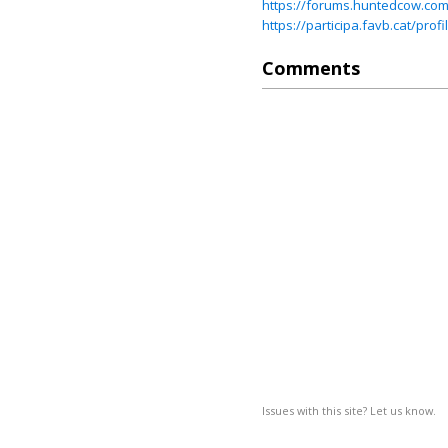
https://forums.huntedcow.co
https://participa.favb.cat/profi
Comments
Issues with this site? Let us know.