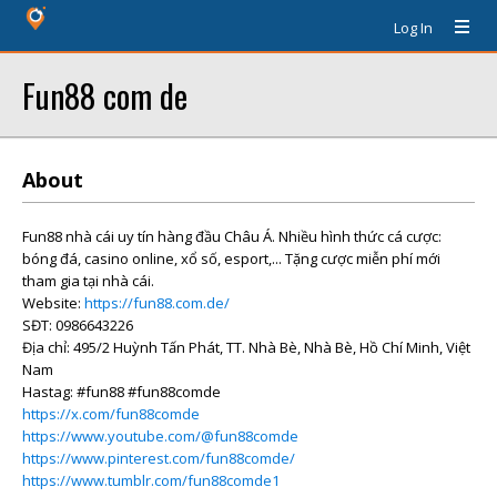
Log In
Fun88 com de
About
Fun88 nhà cái uy tín hàng đầu Châu Á. Nhiều hình thức cá cược:
bóng đá, casino online, xổ số, esport,... Tặng cược miễn phí mới
tham gia tại nhà cái.
Website:
https://fun88.com.de/
SĐT: 0986643226
Địa chỉ: 495/2 Huỳnh Tấn Phát, TT. Nhà Bè, Nhà Bè, Hồ Chí Minh, Việt
Nam
Hastag: #fun88 #fun88comde
https://x.com/fun88comde
https://www.youtube.com/@fun88comde
https://www.pinterest.com/fun88comde/
https://www.tumblr.com/fun88comde1