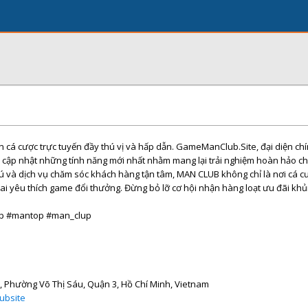
á cược trực tuyến đầy thú vị và hấp dẫn. GameManClub.Site, đại diện chí
cập nhật những tính năng mới nhất nhằm mang lại trải nghiệm hoàn hảo ch
ú và dịch vụ chăm sóc khách hàng tận tâm, MAN CLUB không chỉ là nơi cá c
ai yêu thích game đổi thưởng. Đừng bỏ lỡ cơ hội nhận hàng loạt ưu đãi khủ
p #mantop #man_clup
n, Phường Võ Thị Sáu, Quận 3, Hồ Chí Minh, Vietnam
ubsite