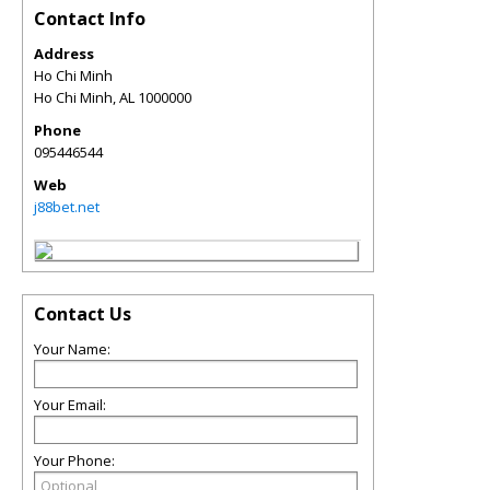
Contact Info
Address
Ho Chi Minh
Ho Chi Minh
,
AL
1000000
Phone
095446544
Web
j88bet.net
Contact Us
Your Name:
Your Email:
Your Phone: