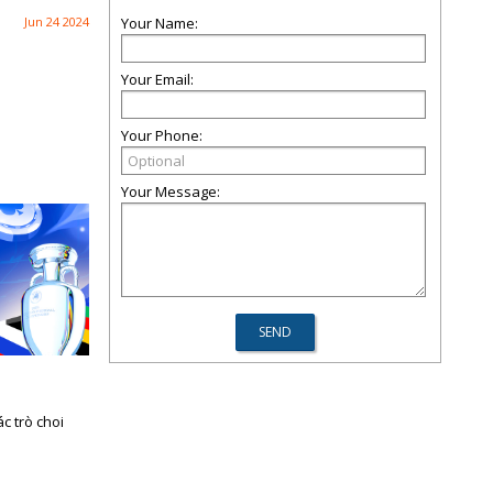
Jun 24 2024
Your Name:
Your Email:
Your Phone:
Your Message:
ác trò choi