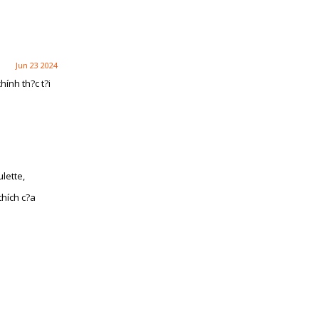
Jun 23 2024
ính th?c t?i
lette,
thích c?a