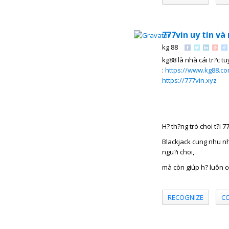
777vin uy tín và 
kg 88
kg88 là nhà cái tr?c 
:
https://www.kg88.c
https://777vin.xyz
H? th?ng trò choi t?i
Blackjack cung nhu nh
ngu?i choi,
mà còn giúp h? luôn có
RECOGNIZE
C