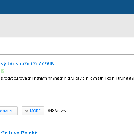
ký tài kho?n t?i 777VIN
 s?c d?t cu?c và tr?i nghi?m nh?ng tr?n d?u gay c?n, d?ng th?i co h?i trúng gi
848 Views
MORE
OMMENT
r?c tuyn l?n nht.