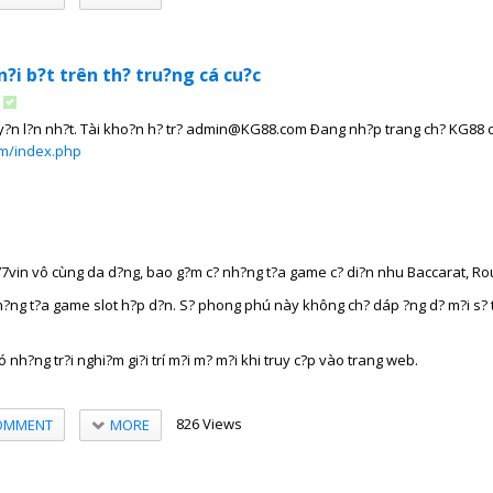
n?i b?t trên th? tru?ng cá cu?c
tuy?n l?n nh?t. Tài kho?n h? tr? admin@KG88.com Ðang nh?p trang ch? KG88 ch
om/index.php
 777vin vô cùng da d?ng, bao g?m c? nh?ng t?a game c? di?n nhu Baccarat, Rou
?ng t?a game slot h?p d?n. S? phong phú này không ch? dáp ?ng d? m?i s? 
 nh?ng tr?i nghi?m gi?i trí m?i m? m?i khi truy c?p vào trang web.
826 Views
MORE
OMMENT