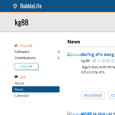
BubbleLife
kg88
News
FOLLOW
Followers
0
Hu?ng d?n dang 
Contributions
5
kg 88
FOLLOW
Ngu?i choi có th? th?a
h?t s?c h?p d?n
SITE
About
News
RECOGNIZE
C
Calendar
KG88 là nhà cái t