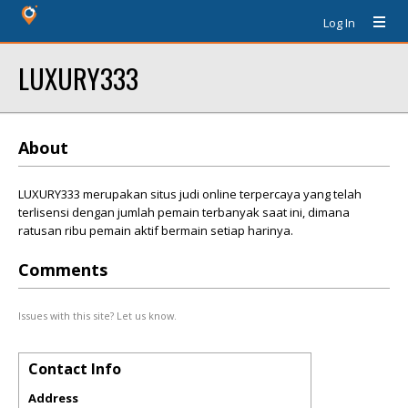
Log In
LUXURY333
About
LUXURY333 merupakan situs judi online terpercaya yang telah
terlisensi dengan jumlah pemain terbanyak saat ini, dimana
ratusan ribu pemain aktif bermain setiap harinya.
Comments
Issues with this site? Let us know.
Contact Info
Address