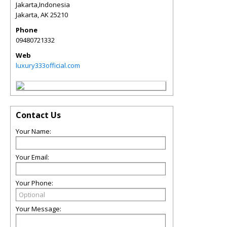
Jakarta,Indonesia
Jakarta
,
AK
25210
Phone
09480721332
Web
luxury333official.com
Contact Us
Your Name:
Your Email:
Your Phone:
Your Message: