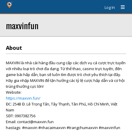
Log In
maxvinfun
About
MAXVIN là nhà cái hàng đầu cung cấp các dịch vụ cá cược trực tuyến
với nhiều loại trò chơi đa dạng. Từ thể thao, casino trực tuyến, đến
game bài hấp dẫn, bạn sẽ luôn tìm được trò chơi yêu thích tại đây.
Hãy gia nhập MAXVIN để tận hưởng các tỷ lệ cược hấp dẫn và cơ hội
trúng thưởng cực lớn!
Website:
https://maxvin.fun/
ĐC: 254B Đ. Lê Trọng Tấn, Tây Thạnh, Tân Phú, Hồ Chí Minh, Việt
Nam
SĐT: 0907382756
Email: contact@maxvin.fun
hastags: #maxvin #nhacaimaxvin #trangchumaxvin #maxvinfun