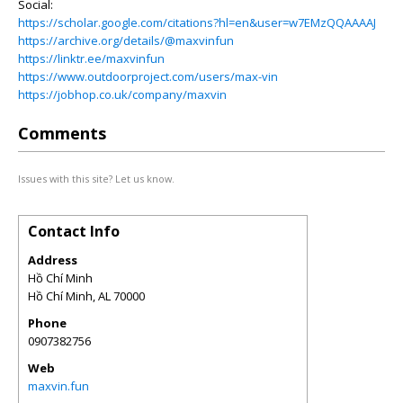
Social:
https://scholar.google.com/citations?hl=en&user=w7EMzQQAAAAJ
https://archive.org/details/@maxvinfun
https://linktr.ee/maxvinfun
https://www.outdoorproject.com/users/max-vin
https://jobhop.co.uk/company/maxvin
Comments
Issues with this site? Let us know.
Contact Info
Address
Hồ Chí Minh
Hồ Chí Minh
,
AL
70000
Phone
0907382756
Web
maxvin.fun