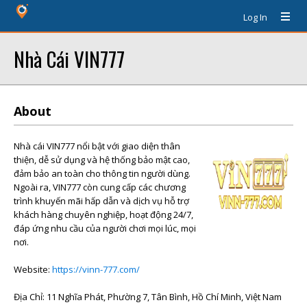
Log In
Nhà Cái VIN777
About
Nhà cái VIN777 nổi bật với giao diện thân
thiện, dễ sử dụng và hệ thống bảo mật cao,
đảm bảo an toàn cho thông tin người dùng.
Ngoài ra, VIN777 còn cung cấp các chương
trình khuyến mãi hấp dẫn và dịch vụ hỗ trợ
khách hàng chuyên nghiệp, hoạt động 24/7,
đáp ứng nhu cầu của người chơi mọi lúc, mọi
nơi.
Website:
https://vinn-777.com/
Địa Chỉ: 11 Nghĩa Phát, Phường 7, Tân Bình, Hồ Chí Minh, Việt Nam