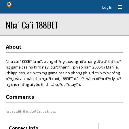
Log In
Nha` Ca´i 188BET
About
Nhà cái 188BET là m?t trong nh?ng thuong hi?u hàng d?u t?i th? tru?
ng game casino hi?n nay, du?c thành l?p vào nam 2006 t?i Manila,
Philippines. V?i h? th?ng game casino phong phú, d?m b?o s? công
b?ng và an toàn cho ngu?i choi, 188BET dã tr? thành di?m d?n lý tu?
ng cho nh?ng ai yêu thích cá cu?c tr?c tuy?n.
Comments
Issues with this site? Let us know.
Contact Info