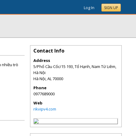
Log In
SIGN UP
Contact Info
Address
m nhiều trò
5/Phố Cầu Cốc/15 193, Tổ Hạnh, Nam Từ Liêm,
Hà Nội
Hà Nội
,
AL
70000
Phone
0977689000
Web
rikvipv4.com