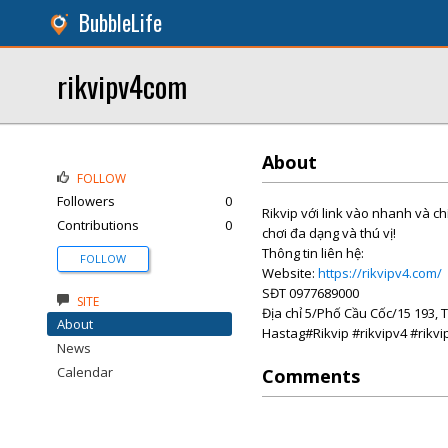
BubbleLife
rikvipv4com
About
FOLLOW
Followers
0
Rikvip với link vào nhanh và ch
Contributions
0
chơi đa dạng và thú vị!
Thông tin liên hệ:
FOLLOW
Website:
https://rikvipv4.com/
SĐT 0977689000
SITE
Địa chỉ 5/Phố Cầu Cốc/15 193, 
About
Hastag#Rikvip #rikvipv4 #rikv
News
Calendar
Comments