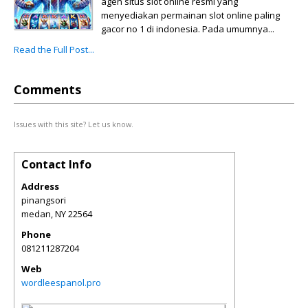
agen situs slot online resmi yang
menyediakan permainan slot online paling
gacor no 1 di indonesia. Pada umumnya...
Read the Full Post...
Comments
Issues with this site? Let us know.
Contact Info
Address
pinangsori
medan
,
NY
22564
Phone
081211287204
Web
wordleespanol.pro