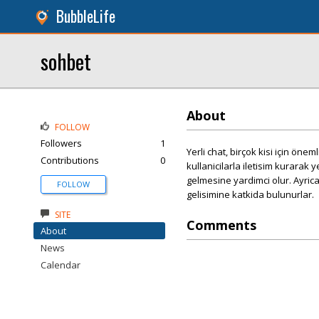
BubbleLife
sohbet
About
FOLLOW
Followers
1
Yerli chat, birçok kisi için öne
Contributions
0
kullanicilarla iletisim kurarak y
gelmesine yardimci olur. Ayrica,
FOLLOW
gelisimine katkida bulunurlar.
SITE
Comments
About
News
Calendar