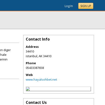
Log In
SIGN UP
Contact Info
Address
en diger
34410
 hale
istanbul
,
AK
34410
arinin
Phone
05433387658
Web
www.hayalsohbet.net
Contact Us