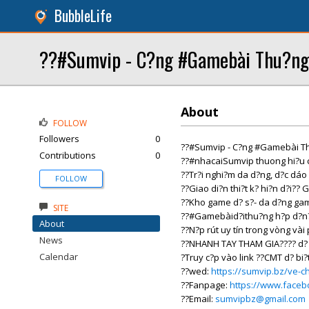
BubbleLife
??#Sumvip - C?ng #Gamebài Thu?ng
About
FOLLOW
Followers
0
??#Sumvip - C?ng #Gamebài T
Contributions
0
??#nhacaiSumvip thuong hi?u 
??Tr?i nghi?m da d?ng, d?c dáo 
FOLLOW
??Giao di?n thi?t k? hi?n d?i?
??Kho game d? s?- da d?ng gam
SITE
??#Gamebàid?ithu?ng h?p d?n?
About
??N?p rút uy tín trong vòng vài
News
??NHANH TAY THAM GIA???? d? 
Calendar
?Truy c?p vào link ??CMT d? bi?t
??wed:
https://sumvip.bz/ve-ch
??Fanpage:
https://www.face
??Email:
sumvipbz@gmail.com