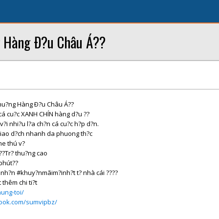
 Hàng Ð?u Châu Á??
hu?ng Hàng Ð?u Châu Á??
cá cu?c XANH CHÍN hàng d?u ??
v?i nhi?u l?a ch?n cá cu?c h?p d?n.
? Giao d?ch nhanh da phuong th?c
e thú v?
?Tr? thu?ng cao
 phút??
nh?n #khuy?nmãim?inh?t t? nhà cái ????
 thêm chi ti?t
ung-toi/
book.com/sumvipbz/