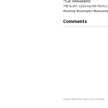
??sdt: 09064408093
??Ð?a ch?: 123/2 Hu?nh Thi?n L
#sumvip #sumvipbz #taisumvi
Comments
Issues with this site? Let us know.