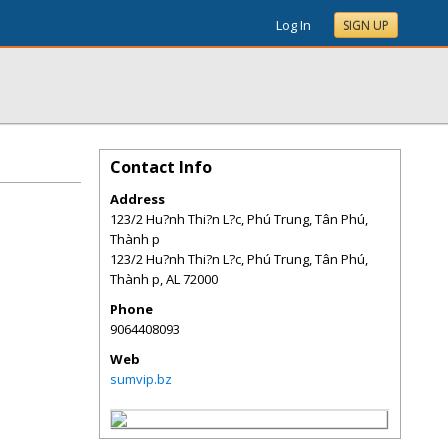
Log In
SIGN UP
Contact Info
Address
123/2 Hu?nh Thi?n L?c, Phú Trung, Tân Phú,
Thành p
123/2 Hu?nh Thi?n L?c, Phú Trung, Tân Phú,
Thành p
,
AL
72000
Phone
9064408093
Web
sumvip.bz