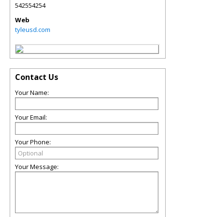
542554254
Web
tyleusd.com
Contact Us
Your Name:
Your Email:
Your Phone:
Your Message: