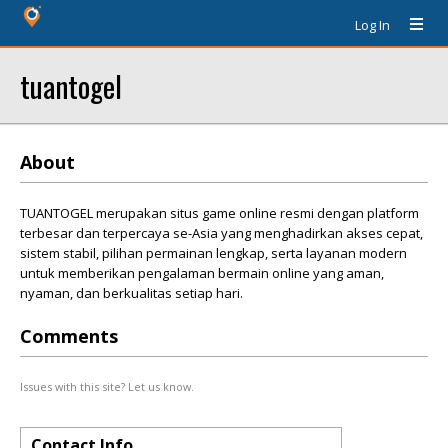
Log In
tuantogel
About
TUANTOGEL merupakan situs game online resmi dengan platform
terbesar dan terpercaya se-Asia yang menghadirkan akses cepat,
sistem stabil, pilihan permainan lengkap, serta layanan modern
untuk memberikan pengalaman bermain online yang aman,
nyaman, dan berkualitas setiap hari.
Comments
Issues with this site? Let us know.
Contact Info