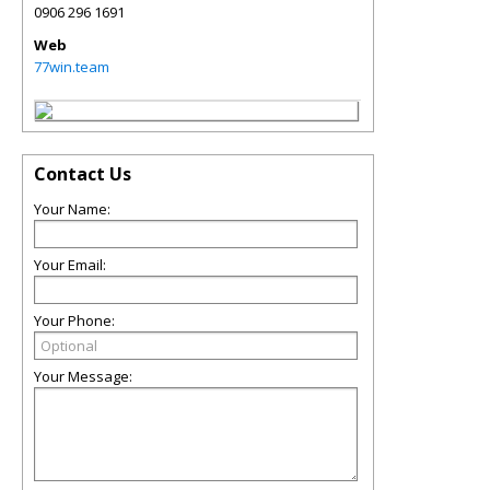
0906 296 1691
Web
77win.team
Contact Us
Your Name:
Your Email:
Your Phone:
Your Message: