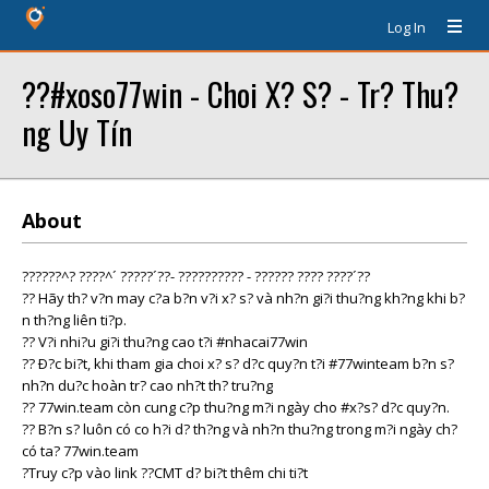
Log In
??#xoso77win - Choi X? S? - Tr? Thu?
ng Uy Tín
About
??????^? ????^´ ?????´??- ?????????? - ?????? ???? ????´??
?? Hãy th? v?n may c?a b?n v?i x? s? và nh?n gi?i thu?ng kh?ng khi b?
n th?ng liên ti?p.
?? V?i nhi?u gi?i thu?ng cao t?i #nhacai77win
?? Ð?c bi?t, khi tham gia choi x? s? d?c quy?n t?i #77winteam b?n s?
nh?n du?c hoàn tr? cao nh?t th? tru?ng
?? 77win.team còn cung c?p thu?ng m?i ngày cho #x?s? d?c quy?n.
?? B?n s? luôn có co h?i d? th?ng và nh?n thu?ng trong m?i ngày ch?
có ta? 77win.team
?Truy c?p vào link ??CMT d? bi?t thêm chi ti?t