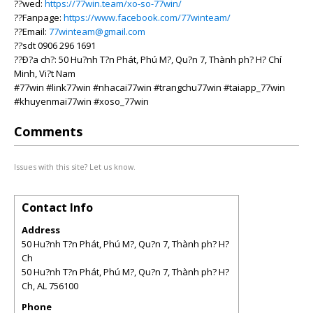
??wed:
https://77win.team/xo-so-77win/
??Fanpage:
https://www.facebook.com/77winteam/
??Email:
77winteam@gmail.com
??sdt 0906 296 1691
??Ð?a ch?: 50 Hu?nh T?n Phát, Phú M?, Qu?n 7, Thành ph? H? Chí
Minh, Vi?t Nam
#77win #link77win #nhacai77win #trangchu77win #taiapp_77win
#khuyenmai77win #xoso_77win
Comments
Issues with this site? Let us know.
Contact Info
Address
50 Hu?nh T?n Phát, Phú M?, Qu?n 7, Thành ph? H?
Ch
50 Hu?nh T?n Phát, Phú M?, Qu?n 7, Thành ph? H?
Ch
,
AL
756100
Phone